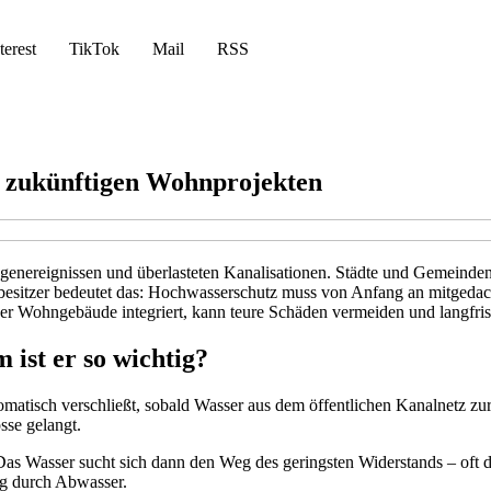
terest
TikTok
Mail
RSS
n zukünftigen Wohnprojekten
enereignissen und überlasteten Kanalisationen. Städte und Gemeinden s
sitzer bedeutet das: Hochwasserschutz muss von Anfang an mitgedacht
uer Wohngebäude integriert, kann teure Schäden vermeiden und langfrist
 ist er so wichtig?
tomatisch verschließt, sobald Wasser aus dem öffentlichen Kanalnetz z
sse gelangt.
 Das Wasser sucht sich dann den Weg des geringsten Widerstands – oft di
ung durch Abwasser.