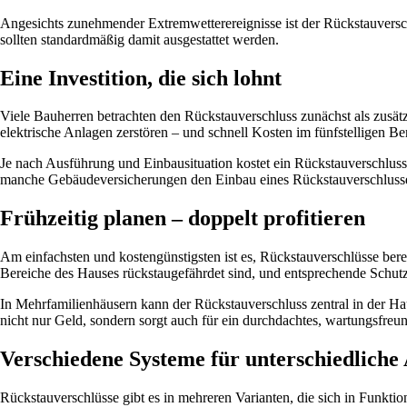
Angesichts zunehmender Extremwetterereignisse ist der Rückstauversc
sollten standardmäßig damit ausgestattet werden.
Eine Investition, die sich lohnt
Viele Bauherren betrachten den Rückstauverschluss zunächst als zusä
elektrische Anlagen zerstören – und schnell Kosten im fünfstelligen Be
Je nach Ausführung und Einbausituation kostet ein Rückstauverschluss
manche Gebäudeversicherungen den Einbau eines Rückstauverschlusses
Frühzeitig planen – doppelt profitieren
Am einfachsten und kostengünstigsten ist es, Rückstauverschlüsse ber
Bereiche des Hauses rückstaugefährdet sind, und entsprechende Sch
In Mehrfamilienhäusern kann der Rückstauverschluss zentral in der Haup
nicht nur Geld, sondern sorgt auch für ein durchdachtes, wartungsfreu
Verschiedene Systeme für unterschiedlich
Rückstauverschlüsse gibt es in mehreren Varianten, die sich in Funkti