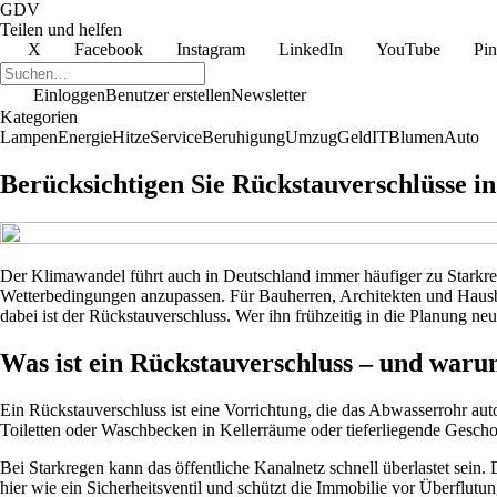
GDV
Teilen und helfen
X
Facebook
Instagram
LinkedIn
YouTube
Pin
Einloggen
Benutzer erstellen
Newsletter
Kategorien
Lampen
Energie
Hitze
Service
Beruhigung
Umzug
Geld
IT
Blumen
Auto
Berücksichtigen Sie Rückstauverschlüsse i
Der Klimawandel führt auch in Deutschland immer häufiger zu Starkreg
Wetterbedingungen anzupassen. Für Bauherren, Architekten und Hausbe
dabei ist der Rückstauverschluss. Wer ihn frühzeitig in die Planung ne
Was ist ein Rückstauverschluss – und warum
Ein Rückstauverschluss ist eine Vorrichtung, die das Abwasserrohr au
Toiletten oder Waschbecken in Kellerräume oder tieferliegende Gescho
Bei Starkregen kann das öffentliche Kanalnetz schnell überlastet sein.
hier wie ein Sicherheitsventil und schützt die Immobilie vor Überflut