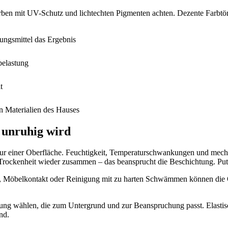
ben mit UV-Schutz und lichtechten Pigmenten achten. Dezente Farbtöne
ungsmittel das Ergebnis
belastung
t
n Materialien des Hauses
 unruhig wird
uktur einer Oberfläche. Feuchtigkeit, Temperaturschwankungen und mech
ei Trockenheit wieder zusammen – das beansprucht die Beschichtung. P
en, Möbelkontakt oder Reinigung mit zu harten Schwämmen können die 
chtung wählen, die zum Untergrund und zur Beanspruchung passt. Elast
nd.