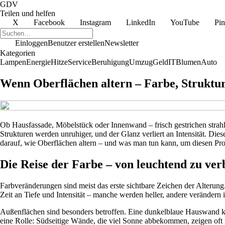
GDV
Teilen und helfen
X
Facebook
Instagram
LinkedIn
YouTube
Pin
Einloggen
Benutzer erstellen
Newsletter
Kategorien
Lampen
Energie
Hitze
Service
Beruhigung
Umzug
Geld
IT
Blumen
Auto
Wenn Oberflächen altern – Farbe, Struktur
Ob Hausfassade, Möbelstück oder Innenwand – frisch gestrichen strahl
Strukturen werden unruhiger, und der Glanz verliert an Intensität. Di
darauf, wie Oberflächen altern – und was man tun kann, um diesen Pr
Die Reise der Farbe – von leuchtend zu verb
Farbveränderungen sind meist das erste sichtbare Zeichen der Alterung
Zeit an Tiefe und Intensität – manche werden heller, andere verändern 
Außenflächen sind besonders betroffen. Eine dunkelblaue Hauswand ka
eine Rolle: Südseitige Wände, die viel Sonne abbekommen, zeigen oft 