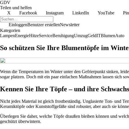
GDV
Teilen und helfen
X
Facebook
Instagram
LinkedIn
YouTube
Pin
Einloggen
Benutzer erstellen
Newsletter
Kategorien
Lampen
Energie
Hitze
Service
Beruhigung
Umzug
Geld
IT
Blumen
Auto
So schützen Sie Ihre Blumentöpfe im Winte
Wenn die Temperaturen im Winter unter den Gefrierpunkt sinken, leid
sogar platzen. Doch mit ein paar einfachen Maßnahmen lassen sich sowoh
Kennen Sie Ihre Töpfe – und ihre Schwachs
Nicht jedes Material ist gleich frostbeständig. Unglasierte Ton- und T
Keramiktöpfe oder Kunststoffgefäße sind robuster, aber auch sie könn
Überlegen Sie daher, welche Töpfe draußen bleiben können und welche b
geschützt überwintern.