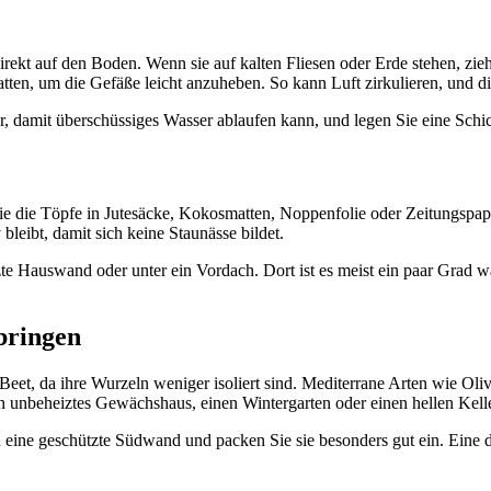
 direkt auf den Boden. Wenn sie auf kalten Fliesen oder Erde stehen, zi
tten, um die Gefäße leicht anzuheben. So kann Luft zirkulieren, und di
r, damit überschüssiges Wasser ablaufen kann, und legen Sie eine Schi
ie die Töpfe in Jutesäcke, Kokosmatten, Noppenfolie oder Zeitungspap
 bleibt, damit sich keine Staunässe bildet.
te Hauswand oder unter ein Vordach. Dort ist es meist ein paar Grad w
bringen
 Beet, da ihre Wurzeln weniger isoliert sind. Mediterrane Arten wie Oli
 ein unbeheiztes Gewächshaus, einen Wintergarten oder einen hellen Kel
 eine geschützte Südwand und packen Sie sie besonders gut ein. Eine d