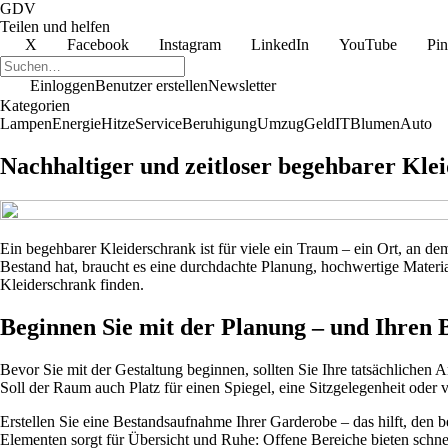
GDV
Teilen und helfen
X
Facebook
Instagram
LinkedIn
YouTube
Pin
Einloggen
Benutzer erstellen
Newsletter
Kategorien
Lampen
Energie
Hitze
Service
Beruhigung
Umzug
Geld
IT
Blumen
Auto
Nachhaltiger und zeitloser begehbarer Klei
Ein begehbarer Kleiderschrank ist für viele ein Traum – ein Ort, an d
Bestand hat, braucht es eine durchdachte Planung, hochwertige Materia
Kleiderschrank finden.
Beginnen Sie mit der Planung – und Ihren 
Bevor Sie mit der Gestaltung beginnen, sollten Sie Ihre tatsächliche
Soll der Raum auch Platz für einen Spiegel, eine Sitzgelegenheit oder v
Erstellen Sie eine Bestandsaufnahme Ihrer Garderobe – das hilft, den 
Elementen sorgt für Übersicht und Ruhe: Offene Bereiche bieten schne