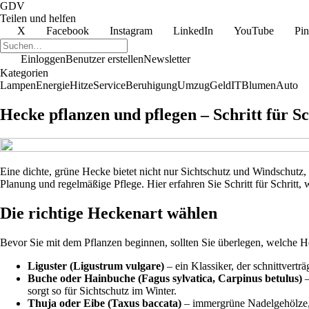
GDV
Teilen und helfen
X
Facebook
Instagram
LinkedIn
YouTube
Pin
Einloggen
Benutzer erstellen
Newsletter
Kategorien
Lampen
Energie
Hitze
Service
Beruhigung
Umzug
Geld
IT
Blumen
Auto
Hecke pflanzen und pflegen – Schritt für Sc
Eine dichte, grüne Hecke bietet nicht nur Sichtschutz und Windschutz,
Planung und regelmäßige Pflege. Hier erfahren Sie Schritt für Schritt, 
Die richtige Heckenart wählen
Bevor Sie mit dem Pflanzen beginnen, sollten Sie überlegen, welche H
Liguster (Ligustrum vulgare)
– ein Klassiker, der schnittverträ
Buche oder Hainbuche (Fagus sylvatica, Carpinus betulus)
–
sorgt so für Sichtschutz im Winter.
Thuja oder Eibe (Taxus baccata)
– immergrüne Nadelgehölze, d