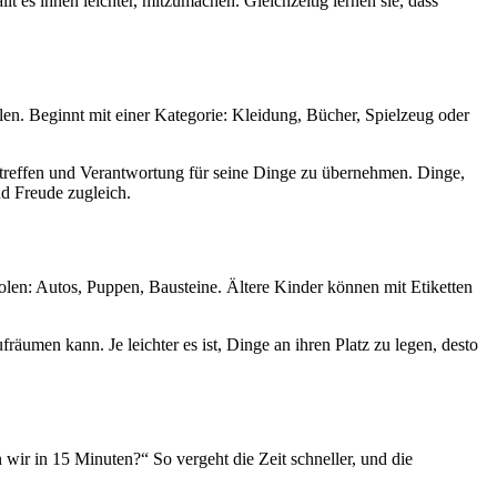
t es ihnen leichter, mitzumachen. Gleichzeitig lernen sie, dass
ilen. Beginnt mit einer Kategorie: Kleidung, Bücher, Spielzeug oder
 treffen und Verantwortung für seine Dinge zu übernehmen. Dinge,
d Freude zugleich.
bolen: Autos, Puppen, Bausteine. Ältere Kinder können mit Etiketten
umen kann. Je leichter es ist, Dinge an ihren Platz zu legen, desto
wir in 15 Minuten?“ So vergeht die Zeit schneller, und die