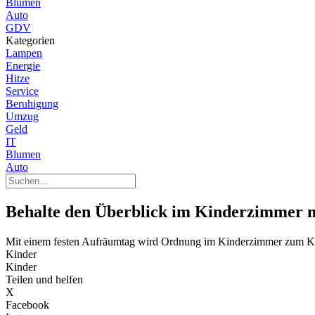
Blumen
Auto
GDV
Kategorien
Lampen
Energie
Hitze
Service
Beruhigung
Umzug
Geld
IT
Blumen
Auto
Behalte den Überblick im Kinderzimmer m
Mit einem festen Aufräumtag wird Ordnung im Kinderzimmer zum Ki
Kinder
Kinder
Teilen und helfen
X
Facebook