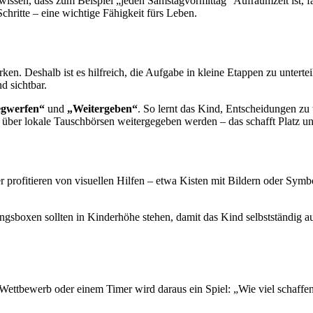
wissen, dass zum Beispiel „jeden Samstagvormittag“ Aufräumzeit ist, fäll
chritte – eine wichtige Fähigkeit fürs Leben.
en. Deshalb ist es hilfreich, die Aufgabe in kleine Etappen zu unterte
d sichtbar.
gwerfen“
und
„Weitergeben“
. So lernt das Kind, Entscheidungen zu
über lokale Tauschbörsen weitergegeben werden – das schafft Platz un
r profitieren von visuellen Hilfen – etwa Kisten mit Bildern oder Sym
oxen sollten in Kinderhöhe stehen, damit das Kind selbstständig aufrä
Wettbewerb oder einem Timer wird daraus ein Spiel: „Wie viel schaffen 