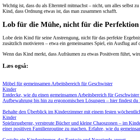
Wichtig ist, dass du als Elternteil mitmachst – nicht, um alles selbs
Kind, dass Ordnung etwas ist, das man zusammen schafft.
Lob für die Mühe, nicht für die Perfektion
Lobe dein Kind für seine Anstrengung, nicht für das perfekte Ergeb
zusätzlich motivieren – etwa ein gemeinsames Spiel, ein Ausflug auf 
Wenn das Kind merkt, dass Aufräumen zu etwas Positivem führt, wird
Læs også:
Möbel für gemeinsamen Arbeitsbereich für Geschwister
Kinder
Entdecke, wie du einen gemeinsamen Arbeitsbereich für Geschwister s
Aufbewahrung bis hin zu ergonomischen Lösungen – hier findest du I
Behalte den Überblick im Kinderzimmer mit einem festen wöchentli
Kinder
Spielzeugberge, verstreute Bücher und kleine Chaoszonen – im Kinder
einer positiven Familienroutine zu machen. Erfahre, wie du gemeinsa
Gestalte ein Kinderzimmer, das Fantasie und Neugierde anregt