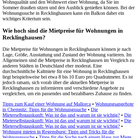
Wohnqualität und den Wohnwert einer Wohnung, da Sie im
Sommer draußen sitzen und den Ausblick genießen können. Bei der
Wohnungssuche in Recklinghausen kann ein Balkon daher ein
wichtiges Kriterium sein.
Wie hoch sind die Mietpreise für Wohnungen in
Recklinghausen?
Die Mietpreise für Wohnungen in Recklinghausen können je nach
Lage, Größe, Ausstattung und Zustand der Wohnung variieren. Im
Allgemeinen sind die Mietpreise in Recklinghausen im Vergleich zu
anderen Städten in Deutschland eher moderat. Eine
durchschnittliche Kaltmiete für eine Wohnung in Recklinghausen
liegt beispielsweise bei etwa 8 bis 10 Euro pro Quadratmeter. Es ist
jedoch ratsam, sich vorab über die aktuellen Mietpreise in
Recklinghausen zu informieren und verschiedene Angebote zu
vergleichen, um ein passendes und bezahlbares Zuhause zu finden.
Tipps zum Kauf einer Wohnung auf Mallorca
•
Wohnungsangebote
in Chemnitz: Tipps für die Wohnungssuche
•
Die
Mieterselbstauskunft: Was ist das und warum ist sie wichtig?
•
Die
Mieterselbstauskunft: Was ist das und warum ist sie wichtig?
•
Die
Mieterselbstauskunft: Was ist das und warum ist sie wichtig?
•
Wohnung mieten in Regensburg: Tipps und Tricks für die
Wohnungssuche
•
Tipps für die Suche nach einem Haus zur Miete