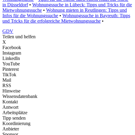
in Düsseldorf
•
Wohnungssuche in Lübeck: Tipps und Tricks für die
Mietwohnungssuche
•
Wohnung mieten in Reutlingen: Tipps und
Infos für die Wohnungssuche
•
Wohnungssuche in Bayreuth: Tipps
und Tricks für die erfolgreiche Mietwohnungssuche
•
GDV
Teilen und helfen
X
Facebook
Instagram
LinkedIn
YouTube
Pinterest
TikTok
Mail
RSS
Hinweise
Wissensdatenbank
Kontakt
Antwort
Arbeitsplätze
Tipp senden
Koordinierung
Anbieter
Sponsor