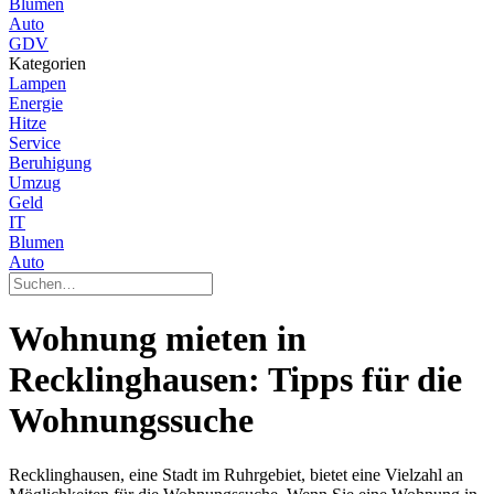
Blumen
Auto
GDV
Kategorien
Lampen
Energie
Hitze
Service
Beruhigung
Umzug
Geld
IT
Blumen
Auto
Wohnung mieten in
Recklinghausen: Tipps für die
Wohnungssuche
Recklinghausen, eine Stadt im Ruhrgebiet, bietet eine Vielzahl an