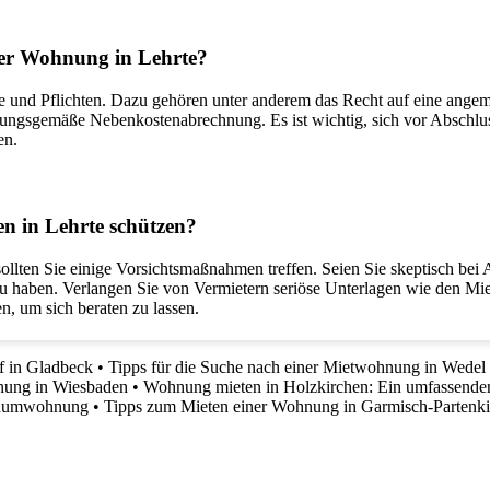
iner Wohnung in Lehrte?
e und Pflichten. Dazu gehören unter anderem das Recht auf eine angem
ungsgemäße Nebenkostenabrechnung. Es ist wichtig, sich vor Abschluss
en.
n in Lehrte schützen?
ollten Sie einige Vorsichtsmaßnahmen treffen. Seien Sie skeptisch bei
 haben. Verlangen Sie von Vermietern seriöse Unterlagen wie den Mietve
, um sich beraten zu lassen.
f in Gladbeck
•
Tipps für die Suche nach einer Mietwohnung in Wedel
nung in Wiesbaden
•
Wohnung mieten in Holzkirchen: Ein umfassender
Traumwohnung
•
Tipps zum Mieten einer Wohnung in Garmisch-Partenk