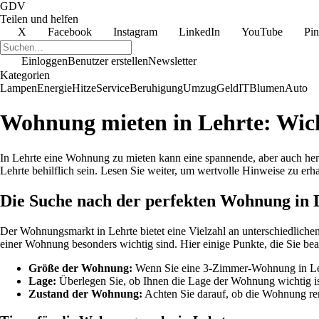
GDV
Teilen und helfen
X
Facebook
Instagram
LinkedIn
YouTube
Pin
Einloggen
Benutzer erstellen
Newsletter
Kategorien
Lampen
Energie
Hitze
Service
Beruhigung
Umzug
Geld
IT
Blumen
Auto
Wohnung mieten in Lehrte: Wich
In Lehrte eine Wohnung zu mieten kann eine spannende, aber auch her
Lehrte behilflich sein. Lesen Sie weiter, um wertvolle Hinweise zu erh
Die Suche nach der perfekten Wohnung in 
Der Wohnungsmarkt in Lehrte bietet eine Vielzahl an unterschiedliche
einer Wohnung besonders wichtig sind. Hier einige Punkte, die Sie beac
Größe der Wohnung:
Wenn Sie eine 3-Zimmer-Wohnung in Lehrt
Lage:
Überlegen Sie, ob Ihnen die Lage der Wohnung wichtig ist
Zustand der Wohnung:
Achten Sie darauf, ob die Wohnung renov