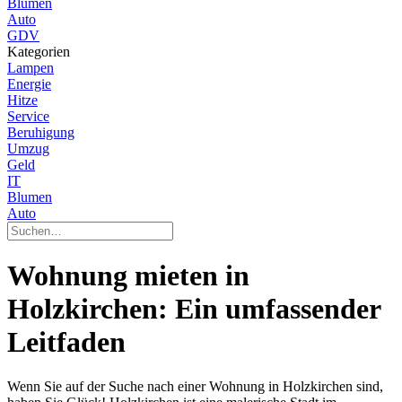
Blumen
Auto
GDV
Kategorien
Lampen
Energie
Hitze
Service
Beruhigung
Umzug
Geld
IT
Blumen
Auto
Wohnung mieten in
Holzkirchen: Ein umfassender
Leitfaden
Wenn Sie auf der Suche nach einer Wohnung in Holzkirchen sind,