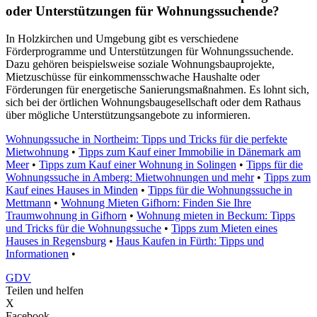
oder Unterstützungen für Wohnungssuchende?
In Holzkirchen und Umgebung gibt es verschiedene
Förderprogramme und Unterstützungen für Wohnungssuchende.
Dazu gehören beispielsweise soziale Wohnungsbauprojekte,
Mietzuschüsse für einkommensschwache Haushalte oder
Förderungen für energetische Sanierungsmaßnahmen. Es lohnt sich,
sich bei der örtlichen Wohnungsbaugesellschaft oder dem Rathaus
über mögliche Unterstützungsangebote zu informieren.
Wohnungssuche in Northeim: Tipps und Tricks für die perfekte
Mietwohnung
•
Tipps zum Kauf einer Immobilie in Dänemark am
Meer
•
Tipps zum Kauf einer Wohnung in Solingen
•
Tipps für die
Wohnungssuche in Amberg: Mietwohnungen und mehr
•
Tipps zum
Kauf eines Hauses in Minden
•
Tipps für die Wohnungssuche in
Mettmann
•
Wohnung Mieten Gifhorn: Finden Sie Ihre
Traumwohnung in Gifhorn
•
Wohnung mieten in Beckum: Tipps
und Tricks für die Wohnungssuche
•
Tipps zum Mieten eines
Hauses in Regensburg
•
Haus Kaufen in Fürth: Tipps und
Informationen
•
GDV
Teilen und helfen
X
Facebook