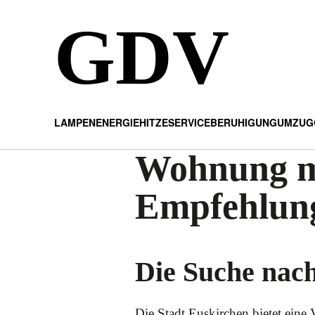
GDV
LAMPEN
ENERGIE
HITZE
SERVICE
BERUHIGUNG
UMZUG
Wohnung mi
Empfehlun
Die Suche nac
Die Stadt Euskirchen bietet ein