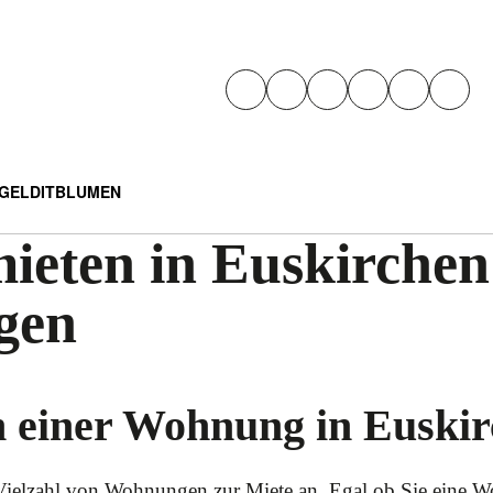
GELD
IT
BLUMEN
eten in Euskirchen
gen
h einer Wohnung in Euski
e Vielzahl von Wohnungen zur Miete an. Egal ob Sie eine