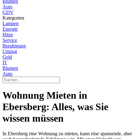
Blumen
Auto
GDV
Kategorien
Lampen
Energie
Hitze
Service
Beruhigung
Umzug
Geld
IT
Blumen
Auto
Wohnung Mieten in
Ebersberg: Alles, was Sie
wissen müssen
In Ebersberg eine Wohnung zu mieten, kann eine spannende, aber