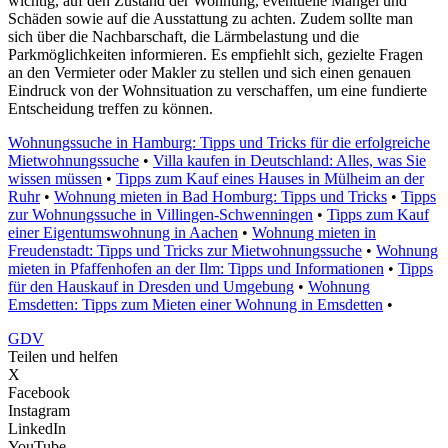
wichtig, auf den Zustand der Wohnung, eventuelle Mängel und
Schäden sowie auf die Ausstattung zu achten. Zudem sollte man
sich über die Nachbarschaft, die Lärmbelastung und die
Parkmöglichkeiten informieren. Es empfiehlt sich, gezielte Fragen
an den Vermieter oder Makler zu stellen und sich einen genauen
Eindruck von der Wohnsituation zu verschaffen, um eine fundierte
Entscheidung treffen zu können.
Wohnungssuche in Hamburg: Tipps und Tricks für die erfolgreiche
Mietwohnungssuche
•
Villa kaufen in Deutschland: Alles, was Sie
wissen müssen
•
Tipps zum Kauf eines Hauses in Mülheim an der
Ruhr
•
Wohnung mieten in Bad Homburg: Tipps und Tricks
•
Tipps
zur Wohnungssuche in Villingen-Schwenningen
•
Tipps zum Kauf
einer Eigentumswohnung in Aachen
•
Wohnung mieten in
Freudenstadt: Tipps und Tricks zur Mietwohnungssuche
•
Wohnung
mieten in Pfaffenhofen an der Ilm: Tipps und Informationen
•
Tipps
für den Hauskauf in Dresden und Umgebung
•
Wohnung
Emsdetten: Tipps zum Mieten einer Wohnung in Emsdetten
•
GDV
Teilen und helfen
X
Facebook
Instagram
LinkedIn
YouTube