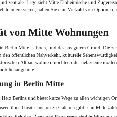
und zentraler Lage zieht Mitte Einheimische und Zugereis
itte interessieren, haben Sie eine Vielzahl von Optionen, 
tät von Mitte Wohnungen
Berlin Mitte ist hoch, und das aus gutem Grund. Die zentr
 den öffentlichen Nahverkehr, kulturelle Sehenswürdigke
historischen Altbau wohnen möchten oder lieber eine mo
mmobilienangebote.
ung in Berlin Mitte
s Herz Berlins und bietet kurze Wege zu allen wichtigen Ort
en über Theater bis hin zu Galerien gibt es in Mitte zahlr
rkte, Schulen, Ärzte und Restaurants sind in Mitte gut er