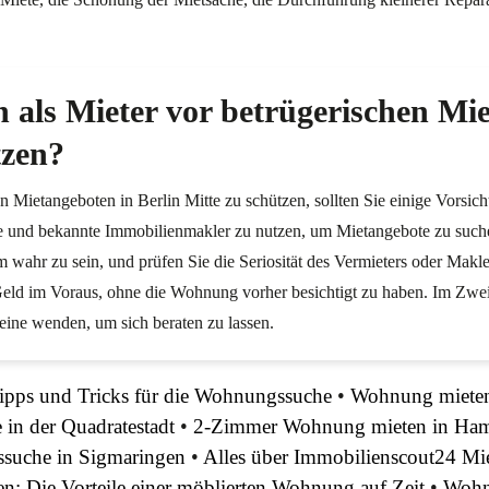
 als Mieter vor betrügerischen Mi
tzen?
n Mietangeboten in Berlin Mitte zu schützen, sollten Sie einige Vorsi
le und bekannte Immobilienmakler zu nutzen, um Mietangebote zu suche
 wahr zu sein, und prüfen Sie die Seriosität des Vermieters oder Makle
eld im Voraus, ohne die Wohnung vorher besichtigt zu haben. Im Zweif
eine wenden, um sich beraten zu lassen.
pps und Tricks für die Wohnungssuche
•
Wohnung mieten
in der Quadratestadt
•
2-Zimmer Wohnung mieten in Hamb
ssuche in Sigmaringen
•
Alles über Immobilienscout24 Mi
en: Die Vorteile einer möblierten Wohnung auf Zeit
•
Wohn