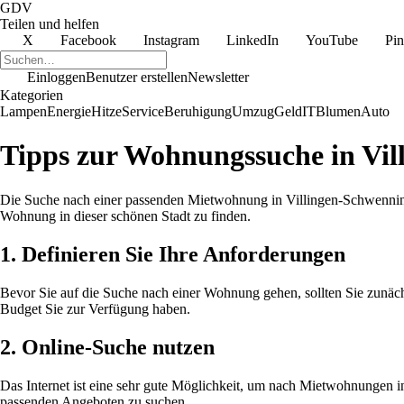
GDV
Teilen und helfen
X
Facebook
Instagram
LinkedIn
YouTube
Pin
Einloggen
Benutzer erstellen
Newsletter
Kategorien
Lampen
Energie
Hitze
Service
Beruhigung
Umzug
Geld
IT
Blumen
Auto
Tipps zur Wohnungssuche in Vi
Die Suche nach einer passenden Mietwohnung in Villingen-Schwenningen
Wohnung in dieser schönen Stadt zu finden.
1. Definieren Sie Ihre Anforderungen
Bevor Sie auf die Suche nach einer Wohnung gehen, sollten Sie zunäch
Budget Sie zur Verfügung haben.
2. Online-Suche nutzen
Das Internet ist eine sehr gute Möglichkeit, um nach Mietwohnungen 
passenden Angeboten zu suchen.