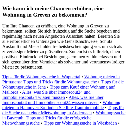
Wie kann ich meine Chancen erhöhen, eine
Wohnung in Greven zu bekommen?
Um Ihre Chancen zu erhöhen, eine Wohnung in Greven zu
bekommen, sollten Sie sich frühzeitig auf die Suche begeben und
regelmäßig nach neuen Angeboten Ausschau halten. Bereiten Sie
alle erforderlichen Unterlagen wie Gehaltsnachweise, Schufa-
Auskunft und Mietschuldenfreiheitsbescheinigung vor, um sich als
zuverlässiger Mieter zu präsentieren. Zudem ist es hilfreich, einen
positiven Eindruck bei Besichtigungsterminen zu hinterlassen und
sich gegenüber dem Vermieter als solventer und vertrauenswürdiger
Mieter zu präsentieren.
Tipps für die Wohnungssuche in Wuppertal
•
Wohnung mieten in
Pirmasens: Tipps und Tricks für die Wohnungssuche
•
Tipps für die
Wohnungssuche in Jena
•
Tipps zum Kauf einer Wohnung auf
Mallorca
•
Alles, was Sie über Immoscout24 und
Immobilienscout24 wissen müssen
•
Alles, was Sie über
Immoscout24 und Immobilienscout24 wissen müssen
•
Wohnung
mieten in Hannover: So finden Sie Ihre Traumimmobilie
•
Tipps für
die Suche nach einer Mietwohnung in Andernach
•
Wohnungssuche
in Bayreuth: Tipps und Tricks für die erfolgreiche
Mietwohnungssuche
•
Tipps zur Wohnungssuche in Wiesbaden
•