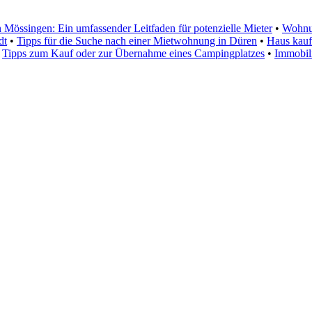
Mössingen: Ein umfassender Leitfaden für potenzielle Mieter
•
Wohnun
dt
•
Tipps für die Suche nach einer Mietwohnung in Düren
•
Haus kauf
•
Tipps zum Kauf oder zur Übernahme eines Campingplatzes
•
Immobil