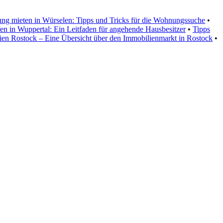
g mieten in Würselen: Tipps und Tricks für die Wohnungssuche
•
en in Wuppertal: Ein Leitfaden für angehende Hausbesitzer
•
Tipps
ien Rostock – Eine Übersicht über den Immobilienmarkt in Rostock
•