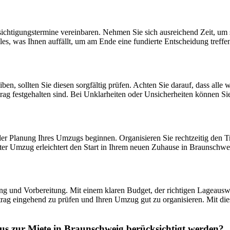
ichtigungstermine vereinbaren. Nehmen Sie sich ausreichend Zeit, um 
lles, was Ihnen auffällt, um am Ende eine fundierte Entscheidung treff
ben, sollten Sie diesen sorgfältig prüfen. Achten Sie darauf, dass all
rag festgehalten sind. Bei Unklarheiten oder Unsicherheiten können Si
er Planung Ihres Umzugs beginnen. Organisieren Sie rechtzeitig den 
nter Umzug erleichtert den Start in Ihrem neuen Zuhause in Braunschwe
ung und Vorbereitung. Mit einem klaren Budget, der richtigen Lageau
rtrag eingehend zu prüfen und Ihren Umzug gut zu organisieren. Mit di
us zur Miete in Braunschweig berücksichtigt werden?