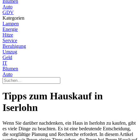
Blumen
Auto
GDV
Kategorien
Lampen
Energie
Hitze
Service
Beruhigung
Umzug
Geld
IT
Blumen
Auto
Tipps zum Hauskauf in
Iserlohn
Wenn Sie darüber nachdenken, ein Haus in Iserlohn zu kaufen, gibt
es viele Dinge zu beachten. Es ist eine bedeutende Entscheidung,
die sorgfältige Planung und Recherche erfordert. In diesem Artikel
werden wir Ihnen einige Tipps geben, die Ihnen bei Ihrem Hauskauf