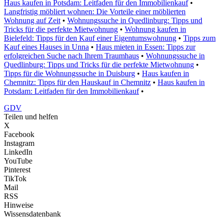
Haus kaufen in Potsdam: Leitfaden für den Immobilienkauf
•
Langfristig möbliert wohnen: Die Vorteile einer möblierten
Wohnung auf Zeit
•
Wohnungssuche in Quedlinburg: Tipps und
Tricks für die perfekte Mietwohnung
•
Wohnung kaufen in
Bielefeld: Tipps für den Kauf einer Eigentumswohnung
•
Tipps zum
Kauf eines Hauses in Unna
•
Haus mieten in Essen: Tipps zur
erfolgreichen Suche nach Ihrem Traumhaus
•
Wohnungssuche in
Quedlinburg: Tipps und Tricks für die perfekte Mietwohnung
•
Tipps für die Wohnungssuche in Duisburg
•
Haus kaufen in
Chemnitz: Tipps für den Hauskauf in Chemnitz
•
Haus kaufen in
Potsdam: Leitfaden für den Immobilienkauf
•
GDV
Teilen und helfen
X
Facebook
Instagram
LinkedIn
YouTube
Pinterest
TikTok
Mail
RSS
Hinweise
Wissensdatenbank