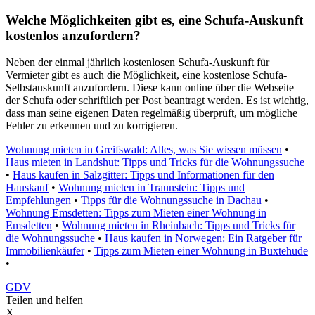
Welche Möglichkeiten gibt es, eine Schufa-Auskunft
kostenlos anzufordern?
Neben der einmal jährlich kostenlosen Schufa-Auskunft für
Vermieter gibt es auch die Möglichkeit, eine kostenlose Schufa-
Selbstauskunft anzufordern. Diese kann online über die Webseite
der Schufa oder schriftlich per Post beantragt werden. Es ist wichtig,
dass man seine eigenen Daten regelmäßig überprüft, um mögliche
Fehler zu erkennen und zu korrigieren.
Wohnung mieten in Greifswald: Alles, was Sie wissen müssen
•
Haus mieten in Landshut: Tipps und Tricks für die Wohnungssuche
•
Haus kaufen in Salzgitter: Tipps und Informationen für den
Hauskauf
•
Wohnung mieten in Traunstein: Tipps und
Empfehlungen
•
Tipps für die Wohnungssuche in Dachau
•
Wohnung Emsdetten: Tipps zum Mieten einer Wohnung in
Emsdetten
•
Wohnung mieten in Rheinbach: Tipps und Tricks für
die Wohnungssuche
•
Haus kaufen in Norwegen: Ein Ratgeber für
Immobilienkäufer
•
Tipps zum Mieten einer Wohnung in Buxtehude
•
GDV
Teilen und helfen
X