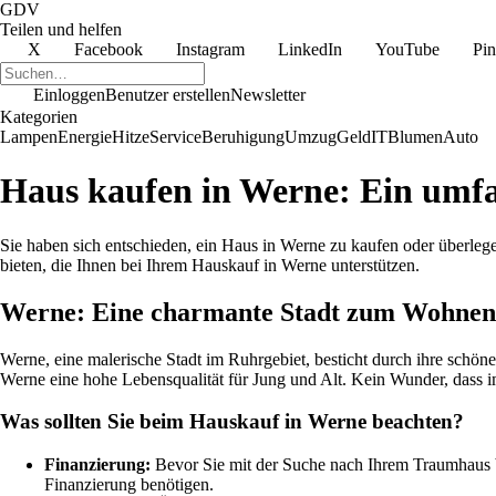
GDV
Teilen und helfen
X
Facebook
Instagram
LinkedIn
YouTube
Pin
Einloggen
Benutzer erstellen
Newsletter
Kategorien
Lampen
Energie
Hitze
Service
Beruhigung
Umzug
Geld
IT
Blumen
Auto
Haus kaufen in Werne: Ein umfas
Sie haben sich entschieden, ein Haus in Werne zu kaufen oder überlege
bieten, die Ihnen bei Ihrem Hauskauf in Werne unterstützen.
Werne: Eine charmante Stadt zum Wohnen
Werne, eine malerische Stadt im Ruhrgebiet, besticht durch ihre schön
Werne eine hohe Lebensqualität für Jung und Alt. Kein Wunder, dass 
Was sollten Sie beim Hauskauf in Werne beachten?
Finanzierung:
Bevor Sie mit der Suche nach Ihrem Traumhaus begi
Finanzierung benötigen.