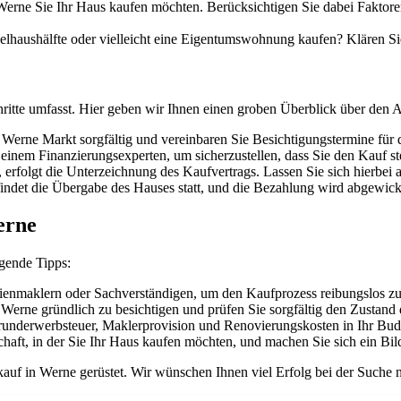
erne Sie Ihr Haus kaufen möchten. Berücksichtigen Sie dabei Faktoren
elhaushälfte oder vielleicht eine Eigentumswohnung kaufen? Klären Si
ritte umfasst. Hier geben wir Ihnen einen groben Überblick über den A
erne Markt sorgfältig und vereinbaren Sie Besichtigungstermine für d
 einem Finanzierungsexperten, um sicherzustellen, dass Sie den Kauf 
folgt die Unterzeichnung des Kaufvertrags. Lassen Sie sich hierbei 
indet die Übergabe des Hauses statt, und die Bezahlung wird abgewick
erne
lgende Tipps:
enmaklern oder Sachverständigen, um den Kaufprozess reibungslos zu 
Werne gründlich zu besichtigen und prüfen Sie sorgfältig den Zustand 
runderwerbsteuer, Maklerprovision und Renovierungskosten in Ihr Budg
chaft, in der Sie Ihr Haus kaufen möchten, und machen Sie sich ein B
kauf in Werne gerüstet. Wir wünschen Ihnen viel Erfolg bei der Suche