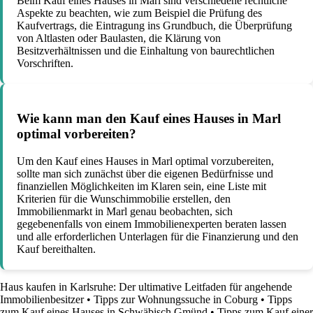
Beim Kauf eines Hauses in Marl sind verschiedene rechtliche
Aspekte zu beachten, wie zum Beispiel die Prüfung des
Kaufvertrags, die Eintragung ins Grundbuch, die Überprüfung
von Altlasten oder Baulasten, die Klärung von
Besitzverhältnissen und die Einhaltung von baurechtlichen
Vorschriften.
Wie kann man den Kauf eines Hauses in Marl
optimal vorbereiten?
Um den Kauf eines Hauses in Marl optimal vorzubereiten,
sollte man sich zunächst über die eigenen Bedürfnisse und
finanziellen Möglichkeiten im Klaren sein, eine Liste mit
Kriterien für die Wunschimmobilie erstellen, den
Immobilienmarkt in Marl genau beobachten, sich
gegebenenfalls von einem Immobilienexperten beraten lassen
und alle erforderlichen Unterlagen für die Finanzierung und den
Kauf bereithalten.
Haus kaufen in Karlsruhe: Der ultimative Leitfaden für angehende
Immobilienbesitzer
•
Tipps zur Wohnungssuche in Coburg
•
Tipps
zum Kauf eines Hauses in Schwäbisch Gmünd
•
Tipps zum Kauf einer