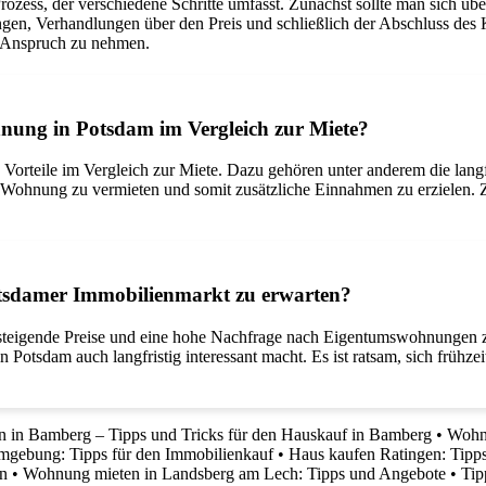
zess, der verschiedene Schritte umfasst. Zunächst sollte man sich übe
gen, Verhandlungen über den Preis und schließlich der Abschluss des K
n Anspruch zu nehmen.
hnung in Potsdam im Vergleich zur Miete?
rteile im Vergleich zur Miete. Dazu gehören unter anderem die langfri
Wohnung zu vermieten und somit zusätzliche Einnahmen zu erzielen. Zu
tsdamer Immobilienmarkt zu erwarten?
teigende Preise und eine hohe Nachfrage nach Eigentumswohnungen zu e
n Potsdam auch langfristig interessant macht. Es ist ratsam, sich früh
n in Bamberg – Tipps und Tricks für den Hauskauf in Bamberg
•
Wohnu
mgebung: Tipps für den Immobilienkauf
•
Haus kaufen Ratingen: Tipps
n
•
Wohnung mieten in Landsberg am Lech: Tipps und Angebote
•
Tip