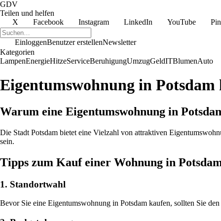
GDV
Teilen und helfen
X
Facebook
Instagram
LinkedIn
YouTube
Pin
Einloggen
Benutzer erstellen
Newsletter
Kategorien
Lampen
Energie
Hitze
Service
Beruhigung
Umzug
Geld
IT
Blumen
Auto
Eigentumswohnung in Potsdam k
Warum eine Eigentumswohnung in Potsda
Die Stadt Potsdam bietet eine Vielzahl von attraktiven Eigentumswo
sein.
Tipps zum Kauf einer Wohnung in Potsda
1. Standortwahl
Bevor Sie eine Eigentumswohnung in Potsdam kaufen, sollten Sie den 