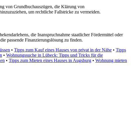
üfung von Grundbuchauszügen, die Klärung von
inzuzuziehen, um rechtliche Fallstricke zu vermeiden.
ekendarlehens, die Inanspruchnahme staatlicher Fördermittel oder
 die passende Finanzierungslösung zu finden.
müssen
•
Tipps zum Kauf eines Hauses von privat in der Nähe
•
Tipps
en
•
Wohnungssuche in Lübeck: Tipps und Tricks für die
den
•
Tipps zum Mieten eines Hauses in Augsburg
•
Wohnung mieten