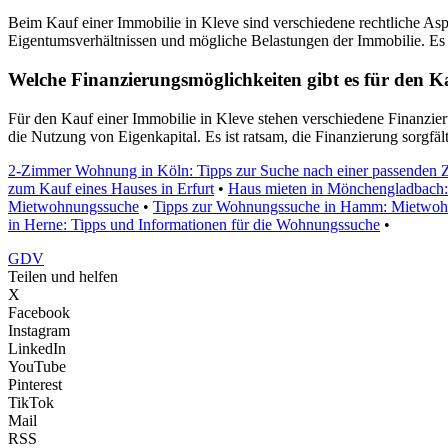
Beim Kauf einer Immobilie in Kleve sind verschiedene rechtliche As
Eigentumsverhältnissen und mögliche Belastungen der Immobilie. Es e
Welche Finanzierungsmöglichkeiten gibt es für den K
Für den Kauf einer Immobilie in Kleve stehen verschiedene Finanzie
die Nutzung von Eigenkapital. Es ist ratsam, die Finanzierung sorgfä
2-Zimmer Wohnung in Köln: Tipps zur Suche nach einer passende
zum Kauf eines Hauses in Erfurt
•
Haus mieten in Mönchengladbach: 
Mietwohnungssuche
•
Tipps zur Wohnungssuche in Hamm: Mietwohnu
in Herne: Tipps und Informationen für die Wohnungssuche
•
GDV
Teilen und helfen
X
Facebook
Instagram
LinkedIn
YouTube
Pinterest
TikTok
Mail
RSS