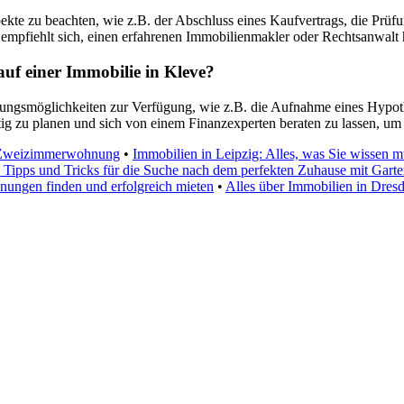
pekte zu beachten, wie z.B. der Abschluss eines Kaufvertrags, die Pr
mpfiehlt sich, einen erfahrenen Immobilienmakler oder Rechtsanwalt h
auf einer Immobilie in Kleve?
rungsmöglichkeiten zur Verfügung, wie z.B. die Aufnahme eines Hypoth
ltig zu planen und sich von einem Finanzexperten beraten zu lassen, um
n Zweizimmerwohnung
•
Immobilien in Leipzig: Alles, was Sie wissen 
Tipps und Tricks für die Suche nach dem perfekten Zuhause mit Gart
ngen finden und erfolgreich mieten
•
Alles über Immobilien in Dres